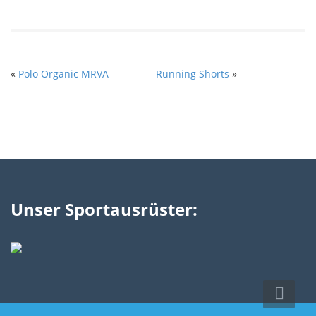
«
Polo Organic MRVA
Running Shorts
»
Unser Sportausrüster: