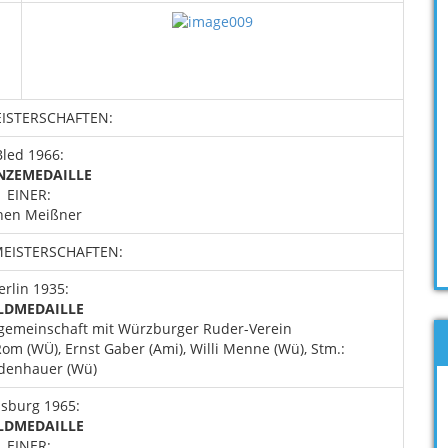
ISTERSCHAFTEN:
Bled 1966:
NZEMEDAILLE
EINER:
hen Meißner
EISTERSCHAFTEN:
erlin 1935:
LDMEDAILLE
emeinschaft mit Würzburger Ruder-Verein
m (WÜ), Ernst Gaber (Ami), Willi Menne (Wü), Stm.:
denhauer (Wü)
sburg 1965:
LDMEDAILLE
EINER: