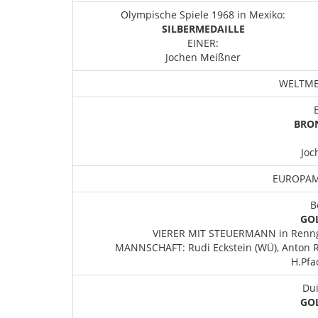
Olympische Spiele 1968 in Mexiko:
SILBERMEDAILLE
EINER:
Jochen Meißner
WELTME
BRO
Joc
EUROPAM
B
GO
VIERER MIT STEUERMANN in Renng
MANNSCHAFT: Rudi Eckstein (WÜ), Anton Ro
H.Pfa
Dui
GO