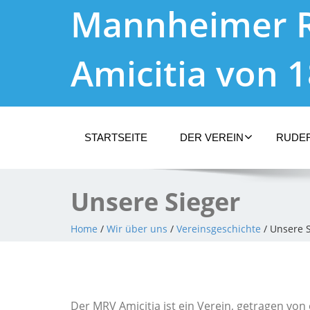
Mannheimer 
Amicitia von 
STARTSEITE
DER VEREIN
RUDE
Unsere Sieger
Home
/
Wir über uns
/
Vereinsgeschichte
/ Unsere 
Der MRV Amicitia ist ein Verein, getragen von 