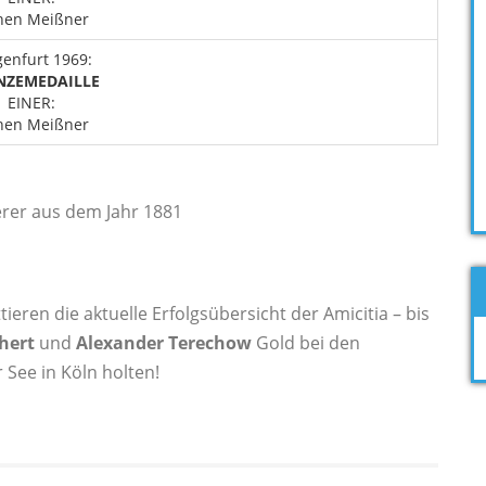
hen Meißner
genfurt 1969:
NZEMEDAILLE
EINER:
hen Meißner
erer aus dem Jahr 1881
eren die aktuelle Erfolgsübersicht der Amicitia – bis
hert
und
Alexander Terechow
Gold bei den
See in Köln holten!