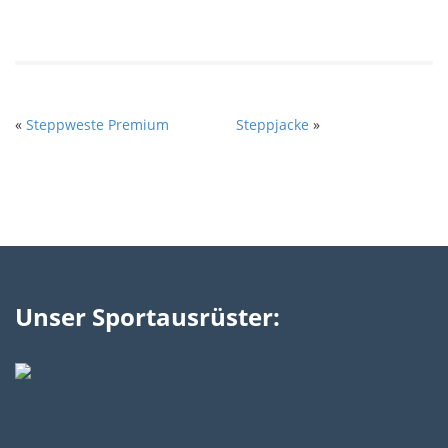
«
Steppweste Premium
Steppjacke
»
Unser Sportausrüster: