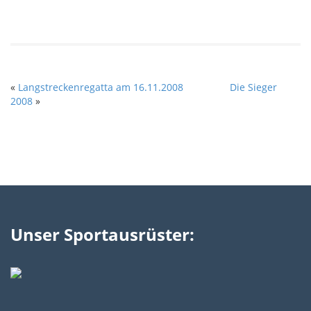
«
Langstreckenregatta am 16.11.2008
Die Sieger
2008
»
Unser Sportausrüster: