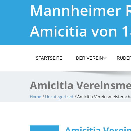
Mannheimer 
Amicitia von 
STARTSEITE
DER VEREIN
RUDE
Amicitia Vereinsme
Home
/
Uncategorized
/ Amicitia Vereinsmeistersch
Amicitia Verei