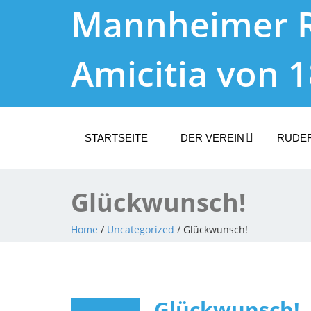
Mannheimer 
Amicitia von 
STARTSEITE
DER VEREIN
RUDE
Glückwunsch!
Home
/
Uncategorized
/ Glückwunsch!
Glückwunsch!