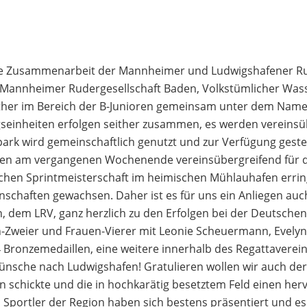
e Zusammenarbeit der Mannheimer und Ludwigshafener Ruder
 Mannheimer Rudergesellschaft Baden, Volkstümlicher Was
ther im Bereich der B-Junioren gemeinsam unter dem Name
seinheiten erfolgen seither zusammen, es werden vereins
ark wird gemeinschaftlich genutzt und zur Verfügung gestel
nioren am vergangenen Wochenende vereinsübergreifend für 
chen Sprintmeisterschaft im heimischen Mühlauhafen erri
schaften gewachsen. Daher ist es für uns ein Anliegen auch
 dem LRV, ganz herzlich zu den Erfolgen bei der Deutschen 
-Zweier und Frauen-Vierer mit Leonie Scheuermann, Evelyn 
ronzemedaillen, eine weitere innerhalb des Regattavereins 
ünsche nach Ludwigshafen! Gratulieren wollen wir auch de
n schickte und die in hochkarätig besetztem Feld einen her
 Sportler der Region haben sich bestens präsentiert und es