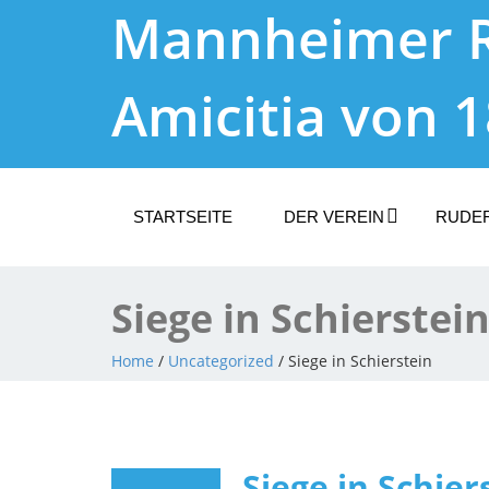
Mannheimer 
Amicitia von 
STARTSEITE
DER VEREIN
RUDE
Siege in Schierstei
Home
/
Uncategorized
/ Siege in Schierstein
Siege in Schier