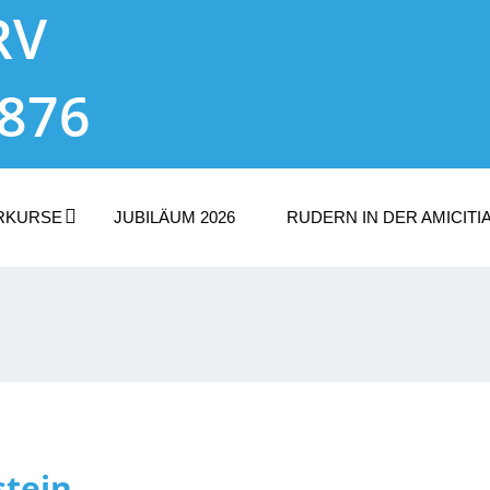
RV
1876
RKURSE
JUBILÄUM 2026
RUDERN IN DER AMICITI
n
stein