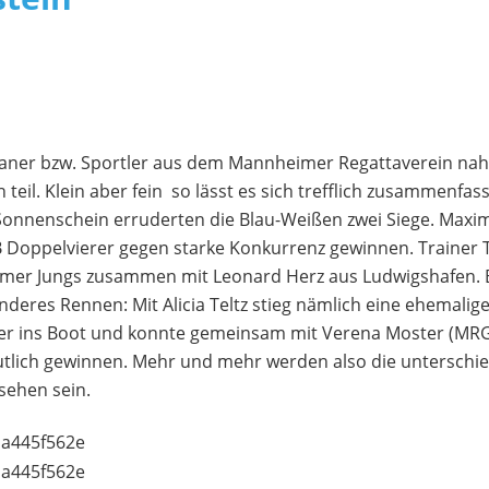
tianer bzw. Sportler aus dem Mannheimer Regattaverein n
eil. Klein aber fein  so lässt es sich trefflich zusammenfa
onnenschein erruderten die Blau-Weißen zwei Siege. Maximil
B Doppelvierer gegen starke Konkurrenz gewinnen. Trainer 
r Jungs zusammen mit Leonard Herz aus Ludwigshafen. Be
eres Rennen: Mit Alicia Teltz stieg nämlich eine ehemalige
der ins Boot und konnte gemeinsam mit Verena Moster (MRG
tlich gewinnen. Mehr und mehr werden also die unterschi
sehen sein.