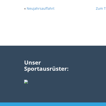
«
Neujahrsauffahrt
Zum T
Unser
Sportausrüster: