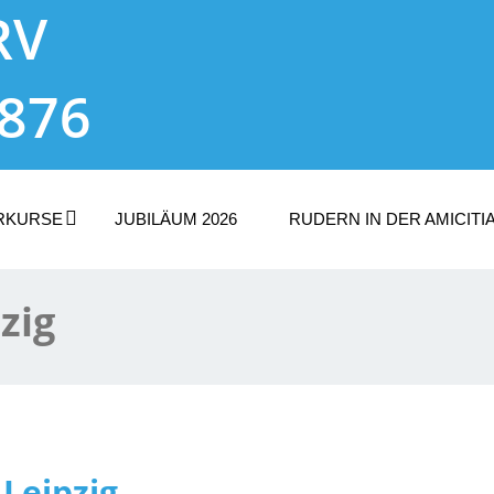
RV
1876
RKURSE
JUBILÄUM 2026
RUDERN IN DER AMICITI
zig
 Leipzig