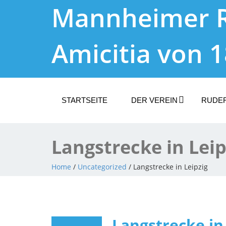
Mannheimer 
Amicitia von 
STARTSEITE
DER VEREIN
RUDE
Langstrecke in Leip
Home
/
Uncategorized
/ Langstrecke in Leipzig
Langstrecke in