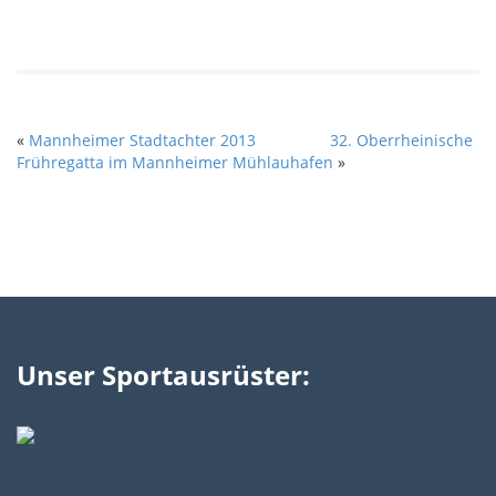
«
Mannheimer Stadtachter 2013
32. Oberrheinische
Frühregatta im Mannheimer Mühlauhafen
»
Unser Sportausrüster: