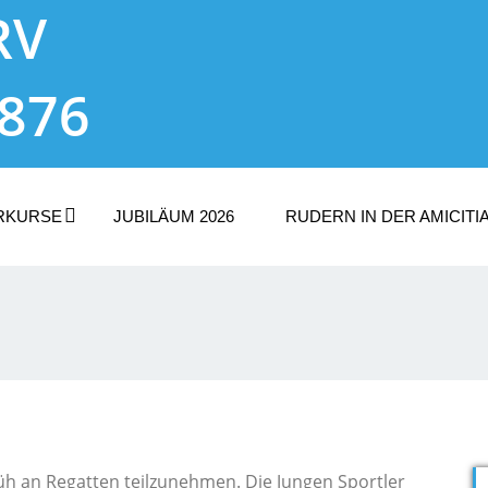
RV
1876
RKURSE
JUBILÄUM 2026
RUDERN IN DER AMICITI
üh an Regatten teilzunehmen. Die Jungen Sportler