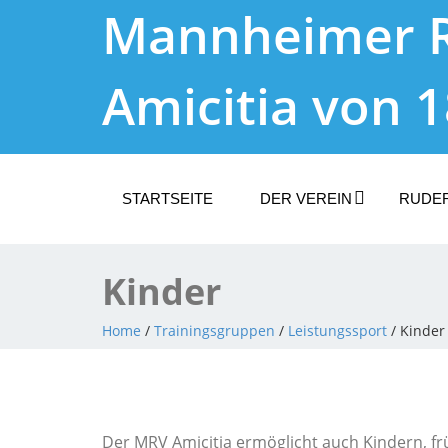
Mannheimer 
Amicitia von 
STARTSEITE
DER VEREIN
RUDE
Kinder
Home
/
Trainingsgruppen
/
Leistungssport
/ Kinder
Der MRV Amicitia ermöglicht auch Kindern, fr