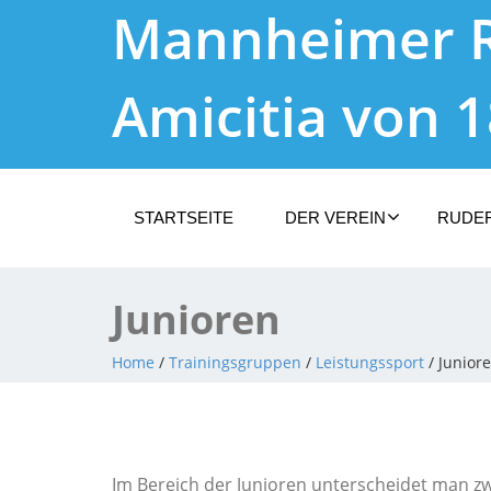
Mannheimer 
Amicitia von 
STARTSEITE
DER VEREIN
RUDE
Junioren
Home
/
Trainingsgruppen
/
Leistungssport
/ Junior
Im Bereich der Junioren unterscheidet man zw