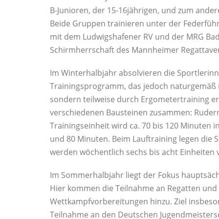
B-Junioren, der 15-16jährigen, und zum anderen
Beide Gruppen trainieren unter der Federfü
mit dem Ludwigshafener RV und der MRG Baden
Schirmherrschaft des Mannheimer Regattaver
Im Winterhalbjahr absolvieren die Sportlerin
Trainingsprogramm, das jedoch naturgemäß n
sondern teilweise durch Ergometertraining er
verschiedenen Bausteinen zusammen: Rudern, K
Trainingseinheit wird ca. 70 bis 120 Minuten i
und 80 Minuten. Beim Lauftraining legen die S
werden wöchentlich sechs bis acht Einheiten 
Im Sommerhalbjahr liegt der Fokus hauptsäch
Hier kommen die Teilnahme an Regatten und 
Wettkampfvorbereitungen hinzu. Ziel insbesond
Teilnahme an den Deutschen Jugendmeisters