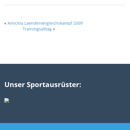
«
Amicitia Laendervergleichskampf 2009
Trainingsalltag
»
Unser Sportausrüster: