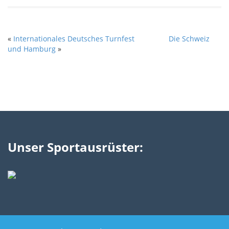
«
Internationales Deutsches Turnfest
Die Schweiz
und Hamburg
»
Unser Sportausrüster: