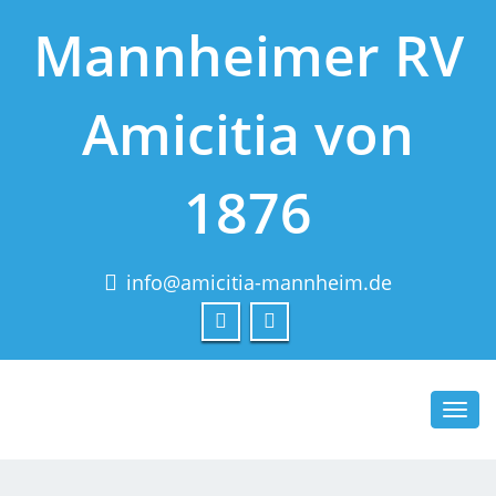
Mannheimer RV
Amicitia von
1876
info@amicitia-mannheim.de
Toggl
navig