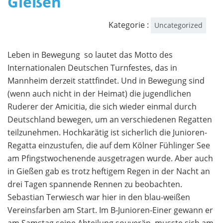
Gießen
Kategorie :
Uncategorized
Leben in Bewegung  so lautet das Motto des
Internationalen Deutschen Turnfestes, das in
Mannheim derzeit stattfindet. Und in Bewegung sind
(wenn auch nicht in der Heimat) die jugendlichen
Ruderer der Amicitia, die sich wieder einmal durch
Deutschland bewegen, um an verschiedenen Regatten
teilzunehmen. Hochkarätig ist sicherlich die Junioren-
Regatta einzustufen, die auf dem Kölner Fühlinger See
am Pfingstwochenende ausgetragen wurde. Aber auch
in Gießen gab es trotz heftigem Regen in der Nacht an
drei Tagen spannende Rennen zu beobachten.
Sebastian Terwiesch war hier in den blau-weißen
Vereinsfarben am Start. Im B-Junioren-Einer gewann er