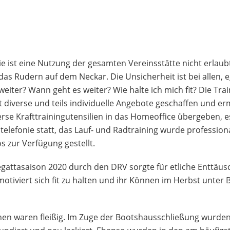
st eine Nutzung der gesamten Vereinsstätte nicht erlaubt – 
 Rudern auf dem Neckar. Die Unsicherheit ist bei allen, ega
eiter? Wann geht es weiter? Wie halte ich mich fit? Die Trai
it diverse und teils individuelle Angebote geschaffen und er
erse Krafttrainingutensilien in das Homeoffice übergeben, 
elefonie statt, das Lauf- und Radtraining wurde profession
s zur Verfügung gestellt.
gattasaison 2020 durch den DRV sorgte für etliche Enttäu
otiviert sich fit zu halten und ihr Können im Herbst unter Be
nen waren fleißig. Im Zuge der Bootshausschließung wurden c