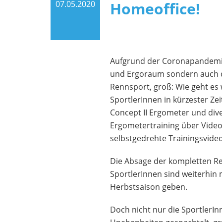
07.05.2020
Homeoffice!
Aufgrund der Coronapandemie i
und Ergoraum sondern auch das
Rennsport, groß: Wie geht es w
SportlerInnen in kürzester Ze
Concept II Ergometer und div
Ergometertraining über Videot
selbstgedrehte Trainingsvideo
Die Absage der kompletten Re
SportlerInnen sind weiterhin m
Herbstsaison geben.
Doch nicht nur die SportlerIn