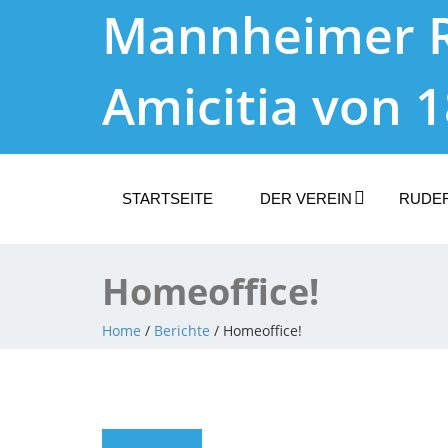
Mannheimer 
Amicitia von 
STARTSEITE
DER VEREIN
RUDE
Homeoffice!
Home
/
Berichte
/ Homeoffice!