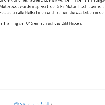
undiert und neu lackiert. Ebenso wurden in den am häufigs
Motorboot wurde inspiziert, der 5 PS Motor frisch überholt
e also an alle HelferInnen und Trainer, die das Leben in de
ta Training der U15 einfach auf das Bild klicken:
Wir suchen eine Bufdi!
»