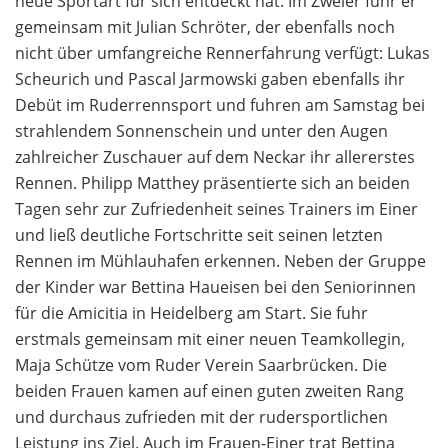
neue Sportart für sich entdeckt hat. Im Zweier fuhr er
gemeinsam mit Julian Schröter, der ebenfalls noch
nicht über umfangreiche Rennerfahrung verfügt: Lukas
Scheurich und Pascal Jarmowski gaben ebenfalls ihr
Debüt im Ruderrennsport und fuhren am Samstag bei
strahlendem Sonnenschein und unter den Augen
zahlreicher Zuschauer auf dem Neckar ihr allererstes
Rennen. Philipp Matthey präsentierte sich an beiden
Tagen sehr zur Zufriedenheit seines Trainers im Einer
und ließ deutliche Fortschritte seit seinen letzten
Rennen im Mühlauhafen erkennen. Neben der Gruppe
der Kinder war Bettina Haueisen bei den Seniorinnen
für die Amicitia in Heidelberg am Start. Sie fuhr
erstmals gemeinsam mit einer neuen Teamkollegin,
Maja Schütze vom Ruder Verein Saarbrücken. Die
beiden Frauen kamen auf einen guten zweiten Rang
und durchaus zufrieden mit der rudersportlichen
Leistung ins Ziel. Auch im Frauen-Einer trat Bettina